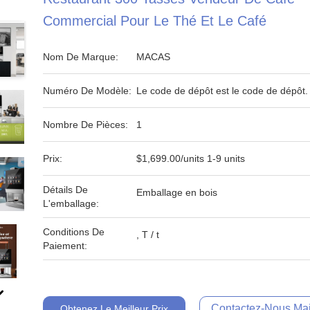
Commercial Pour Le Thé Et Le Café
Nom De Marque:
MACAS
Numéro De Modèle:
Le code de dépôt est le code de dépôt.
Nombre De Pièces:
1
Prix:
$1,699.00/units 1-9 units
Détails De
Emballage en bois
L'emballage:
Conditions De
, T / t
Paiement:
Contactez-Nous Mai
Obtenez Le Meilleur Prix