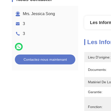
Mrs. Jessica Song
Les Infor
3
3
Les Info
Lieu D'origine:
Contactez-nous maintenant
Documents:
Matériel De L
Garantie:
Fonction: