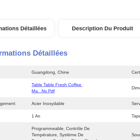
mations Détaillées
Description Du Produit
rmations Détaillées
Guangdong, Chine
Cert
Table Table Fresh Coffee 
Dim
Ma...ns.pdf
ogement:
Acier Inoxydable
Serv
1 An
Tape
Programmeable, Contrôle De 
Température, Système De 
Sour