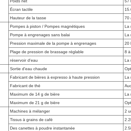
Poids net
57 
Écran tactile
15.
Hauteur de la tasse
70
Pompes à piston / Pompes magnétiques
La
Pompe à engrenages sans balai
La
Pression maximale de la pompe à engrenages
20 
Plage de pression de brassage réglable
8 à
réservoir d'eau
La
Sortie d'eau chaude
Opt
Fabricant de bières à expresso à haute pression
La
Fabricant de thé
Au
Maximum de 14 g de bière
La
Maximum de 21 g de bière
Opt
Machines à mélanger
2 u
Tissus à grains de café
2.2
Des canettes à poudre instantanée
2.5