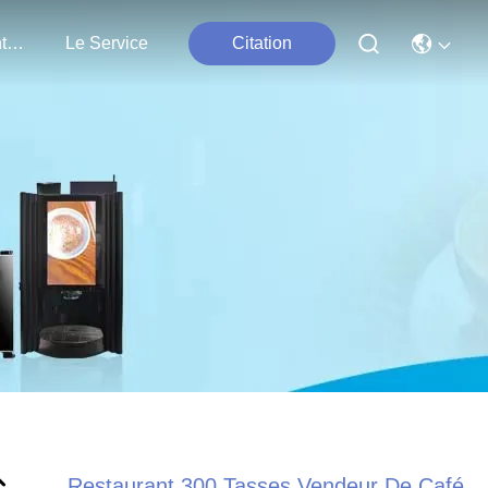
Nous Contacter
Le Service
Citation
Restaurant 300 Tasses Vendeur De Café