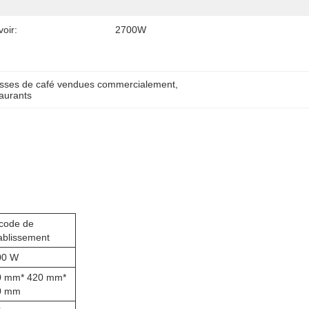
oir:
2700W
asses de café vendues commercialement
, 
taurants
code de
tablissement
00 W
0 mm* 420 mm*
0 mm