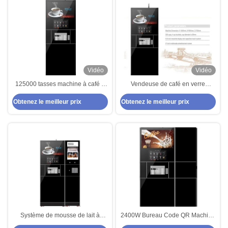
Vidéo
Vidéo
125000 tasses machine à café à
Vendeuse de café en verre
expresso chaud froid 25s/120ml
métallique de 3000W
Obtenez le meilleur prix
Obtenez le meilleur prix
Système de mousse de lait à
2400W Bureau Code QR Machine
glace gourmand machine à café
à café à pièce avec machine à