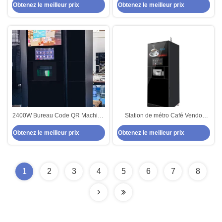
Obtenez le meilleur prix
Obtenez le meilleur prix
pour le thé et le café
glaçons
2400W Bureau Code QR Machine
Station de métro Café Vendo
à café à pièce avec machine à
Entreprise Service de distributeur
Obtenez le meilleur prix
Obtenez le meilleur prix
glaçons
automatique de café
1
2
3
4
5
6
7
8