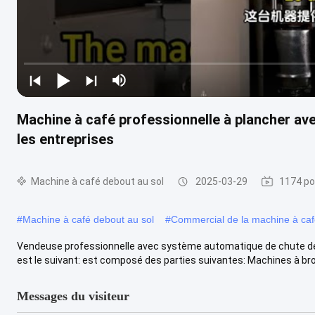
Machine à café professionnelle à plancher av
les entreprises
Machine à café debout au sol
2025-03-29
1174 po
#
Machine à café debout au sol
#
Commercial de la machine à ca
Vendeuse professionnelle avec système automatique de chute de 
est le suivant: est composé des parties suivantes: Machines à broyer
Messages du visiteur