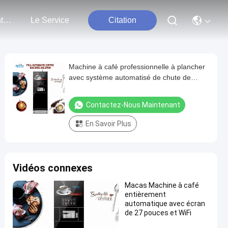
Nous Contacter
Le Service
Citation
Machine à café professionnelle à plancher
avec système automatisé de chute de
tasse pour les entreprises
Contactez-Nous Maintenant
En Savoir Plus
Vidéos connexes
Macas Machine à café
entièrement
automatique avec écran
de 27 pouces et WiFi