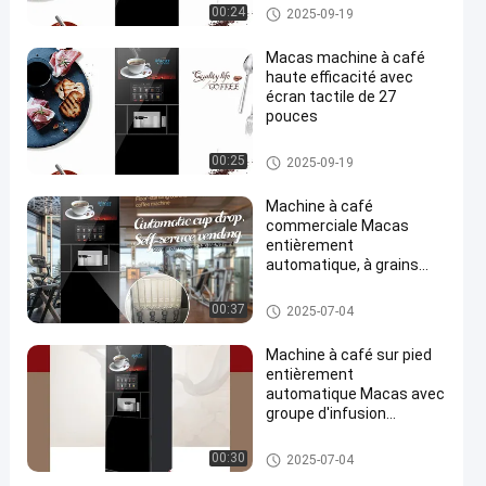
Machine à café debout au sol
00:24
2025-09-19
Macas machine à café
haute efficacité avec
écran tactile de 27
pouces
Machine à café debout au sol
00:25
2025-09-19
Machine à café
commerciale Macas
entièrement
automatique, à grains
frais, avec chaudière à
chauffage instantané et
Machine à café debout au sol
00:37
2025-07-04
système de pompe à
engrenages
Machine à café sur pied
entièrement
automatique Macas avec
groupe d'infusion
développé en interne et
fonction de nettoyage
Machine à café debout au sol
00:30
2025-07-04
automatique