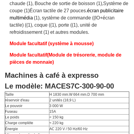
chaude (1), Bouche de sortie de boisson (1),Système de
coupe (1)Écran tactile de 27 pouces.
écran publicitaire
multimédia
(1), système de commande ((IO+écran
tactile) ((1), coque ((1), porte ((1), unité de
refroidissement (1) et autres modules.
Module facultatif (système à mousse)
Module facultatif
(Module de trésorerie, module de
pièces de monnaie)
Machines à café à expresso
Le modèle: MACES7C-300-90-00
Taille
H 1830 mm.W 664 mm.D 700 mm
réservoir d'eau
2 unités (18,9 L)
Le pouvoir
3 000 W
Fuseau
15A
Le poids
< 150 kg
Charge complète
< 220 kg
Énergie
AC 220 V / 50 Hz/60 Hz