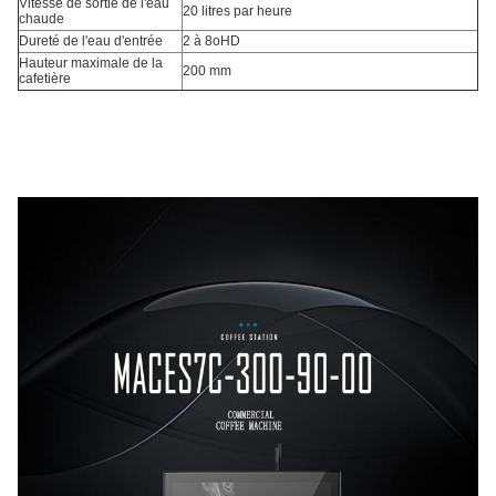
Vitesse de sortie de l'eau
20 litres par heure
chaude
Dureté de l'eau d'entrée
2 à 8oHD
Hauteur maximale de la
200 mm
cafetière