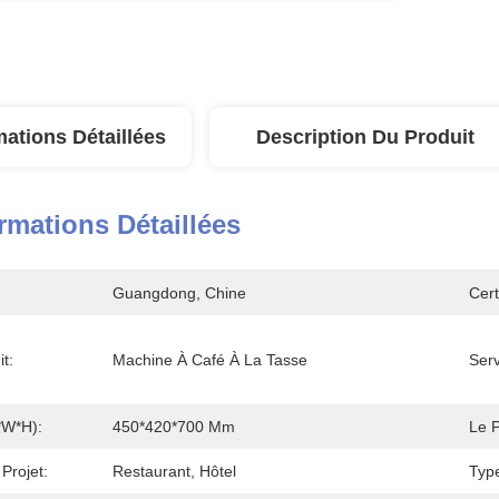
mations Détaillées
Description Du Produit
rmations Détaillées
Guangdong, Chine
Cert
t:
Machine À Café À La Tasse
Serv
*W*H):
450*420*700 Mm
Le P
Projet:
Restaurant, Hôtel
Typ