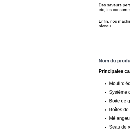
Des saveurs perso
etc, les consomma
Enfin, nos machin
niveau.
Nom du produi
Principales ca
Moulin: éq
Système de
Boîte de g
Boîtes de 
Mélangeur
Seau de r