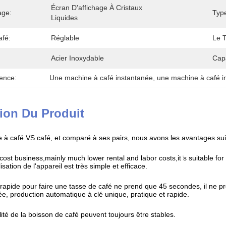
Écran D'affichage À Cristaux 
age:
Typ
Liquides
afé:
Réglable
Le 
Acier Inoxydable
Cap
ence:
Une machine à café instantanée
, 
une machine à café i
ion Du Produit
à café VS café, et comparé à ses pairs, nous avons les avantages sui
 cost business,mainly much lower rental and labor costs,it ̇s suitable for
ilisation de l'appareil est très simple et efficace.
 rapide pour faire une tasse de café ne prend que 45 secondes, il ne 
ée, production automatique à clé unique, pratique et rapide.
lité de la boisson de café peuvent toujours être stables.