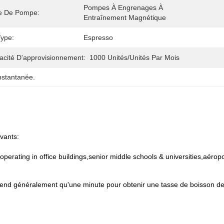
Pompes À Engrenages À 
e De Pompe:
Entraînement Magnétique
Type:
Espresso
acité D'approvisionnement:
1000 Unités/unités Par Mois
nstantanée.
vants:
 operating in office buildings,senior middle schools & universities,aérop
prend généralement qu'une minute pour obtenir une tasse de boisson d