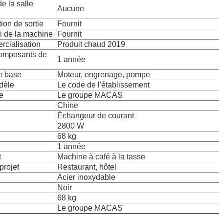
 la salle
Aucune
ion de sortie
Fournit
i de la machine
Fournit
cialisation
Produit chaud 2019
composants de
1 année
e base
Moteur, engrenage, pompe
dèle
Le code de l'établissement
e
Le groupe MACAS
Chine
Échangeur de courant
2800 W
68 kg
1 année
t
Machine à café à la tasse
projet
Restaurant, hôtel
Acier inoxydable
Noir
68 kg
Le groupe MACAS