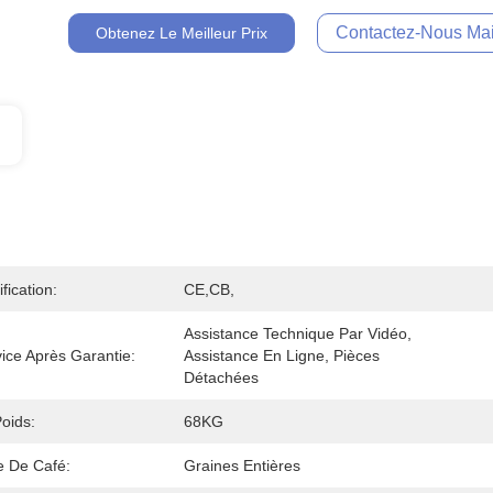
Contactez-Nous Mai
Obtenez Le Meilleur Prix
ification:
CE,CB,
Assistance Technique Par Vidéo, 
ice Après Garantie:
Assistance En Ligne, Pièces 
Détachées
oids:
68KG
e De Café:
Graines Entières