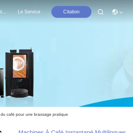
Nous Contacter
Le Service
Citation
 du café pour une brassage pratique
Machines À Café Instantané Multilingues