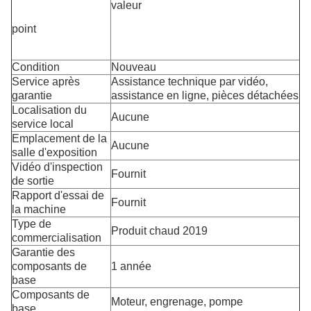
valeur
point
Condition
Nouveau
Service après
Assistance technique par vidéo,
garantie
assistance en ligne, pièces détachées
Localisation du
Aucune
service local
Emplacement de la
Aucune
salle d'exposition
Vidéo d'inspection
Fournit
de sortie
Rapport d'essai de
Fournit
la machine
Type de
Produit chaud 2019
commercialisation
Garantie des
composants de
1 année
base
Composants de
Moteur, engrenage, pompe
base