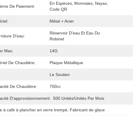
En Espèces, Monnaies, Nayax, 
tème De Paiement:
Code QR
riel:
Métal + Acier
Réservoir D'eau Et Eau Du 
niture D'eau:
Robinet
er Max:
14G
riel De Chaudière:
Plaque Métallique
Le Soutien
acité De Chaudière:
700cc
acité D'approvisionnement:
500 Unités/unités Par Mois
e à café à plancher en verre trempé
, 
Fabricant de glace