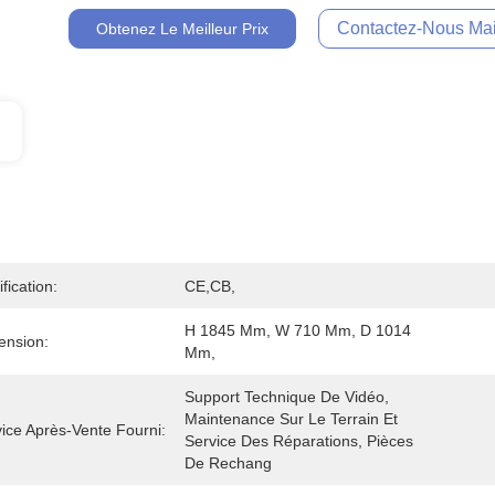
Contactez-Nous Mai
Obtenez Le Meilleur Prix
ification:
CE,CB,
H 1845 Mm, W 710 Mm, D 1014 
ension:
Mm,
Support Technique De Vidéo, 
Maintenance Sur Le Terrain Et 
ice Après-Vente Fourni:
Service Des Réparations, Pièces 
De Rechang