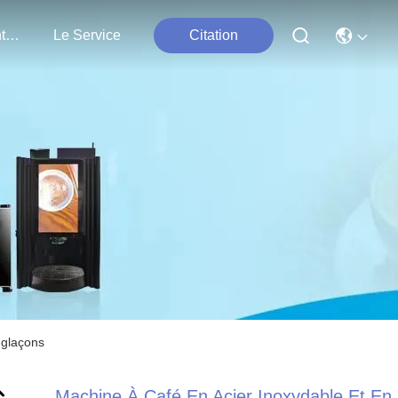
Nous Contacter
Le Service
Citation
 glaçons
Machine À Café En Acier Inoxydable Et En