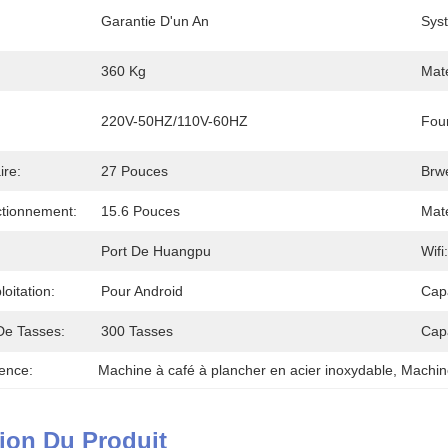
Garantie D'un An
Sys
360 Kg
Maté
220V-50HZ/110V-60HZ
Four
ire:
27 Pouces
Brw
tionnement:
15.6 Pouces
Maté
Port De Huangpu
Wifi:
oitation:
Pour Android
Cap
De Tasses:
300 Tasses
Cap
ence:
Machine à café à plancher en acier inoxydable
, 
Machin
ion Du Produit