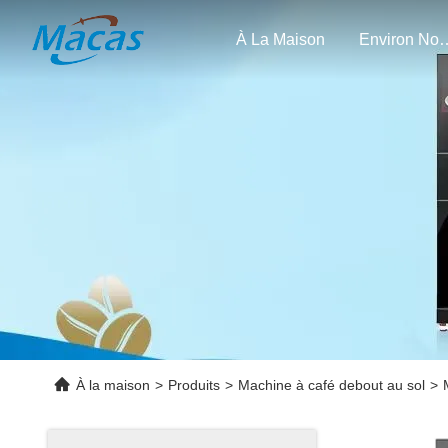
À La Maison
Enviro
À la maison
>
Produits
>
Machine à café debout au sol
>