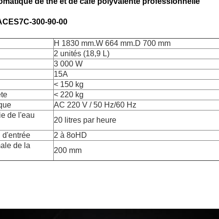
matique de thé et de café polyvalente professionnelle
ACES7C-300-90-00
H 1830 mm.W 664 mm.D 700 mm
2 unités (18,9 L)
3 000 W
15A
< 150 kg
te
< 220 kg
ique
AC 220 V / 50 Hz/60 Hz
ie de l'eau
20 litres par heure
 d'entrée
2 à 8oHD
ale de la
200 mm