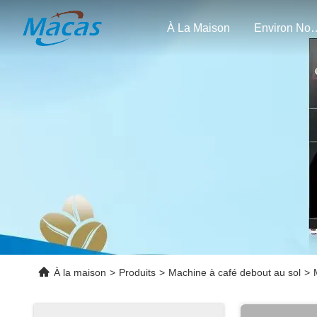
À La Maison
Enviro
À la maison
>
Produits
>
Machine à café debout au sol
>