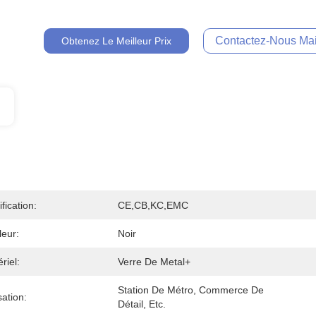
Contactez-Nous Mai
Obtenez Le Meilleur Prix
ification:
CE,CB,KC,EMC
eur:
Noir
riel:
Verre De Metal+
Station De Métro, Commerce De 
isation:
Détail, Etc.