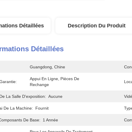
mations Détaillées
Description Du Produit
rmations Détaillées
Guangdong, Chine
Cond
Appui En Ligne, Pièces De 
Garantie:
Loca
Rechange
e La Salle D'exposition:
Aucune
Vidé
ai De La Machine:
Fournit
Typ
 Composants De Base:
1 Année
Com
Pour Les Appareils De Traitement 