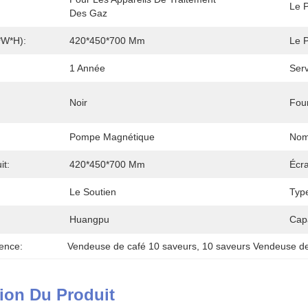
Le P
Des Gaz
*W*H):
420*450*700 Mm
Le P
1 Année
Serv
Noir
Four
Pompe Magnétique
Nom
it:
420*450*700 Mm
Écra
Le Soutien
Typ
Huangpu
Cap
ence:
Vendeuse de café 10 saveurs
, 
10 saveurs Vendeuse de
ion Du Produit