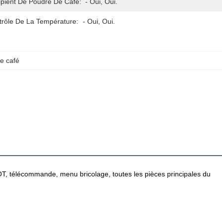
ipient De Poudre De Café:
- Oui, Oui.
trôle De La Température:
- Oui, Oui.
de café
OT, télécommande, menu bricolage, toutes les pièces principales du 