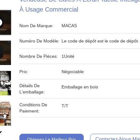
À Usage Commercial
Nom De Marque:
MACAS
Numéro De Modèle:
Le code de dépôt est le code de dépôt.
Nombre De Pièces:
1Unité
Prix:
Négociable
Détails De
Emballage en bois
L'emballage:
Conditions De
T/T
Paiement:
Contactez-Nous Mai
Obtenez Le Meilleur Prix