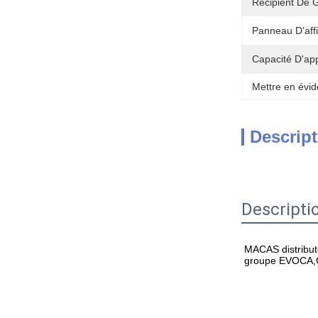
Récipient De 
Panneau D'aff
Capacité D'ap
Mettre en évid
Descript
Descripti
MACAS distribute
groupe EVOCA,C