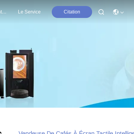
Nous Contacter
Le Service
Citation
Vendeuse De Cafés À Écran Tactile Intellig