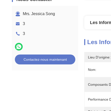
Mrs. Jessica Song
Les Infor
3
3
Les Info
Lieu D'origine:
Contactez-nous maintenant
Nom:
Composants D
Performance D