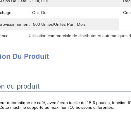
Grains De Café:
- Oui, Oui.
Réc
ichage:
- Oui, Oui.
Con
provisionnement:
500 Unités/unités Par   Mois
ence:
Utilisation commerciale de distributeurs automatiques 
ion Du Produit
on du produit
ur automatique de café, avec écran tactile de 15,6 pouces, fonction I
ette machine supporte au maximum 10 boissons différentes.