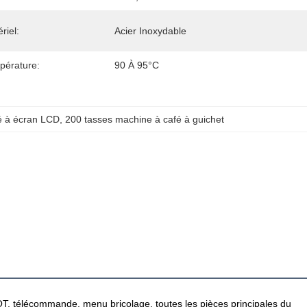
riel:
Acier Inoxydable
pérature:
90 À 95°C
é à écran LCD
, 
200 tasses machine à café à guichet
OT, télécommande, menu bricolage, toutes les pièces principales du 