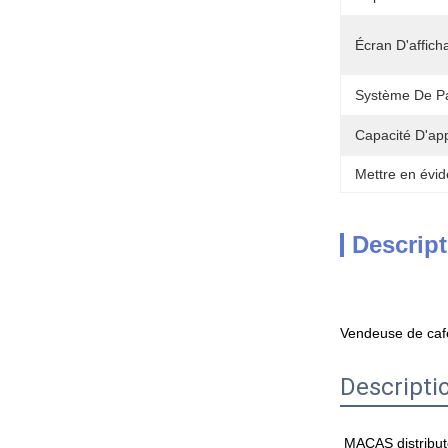
Écran D'affich
Système De P
Capacité D'ap
Mettre en évid
Descript
Vendeuse de café
Descripti
MACAS distribute