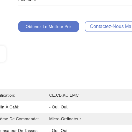
Contactez-Nous Mai
Obtenez Le Meilleur Prix
ification:
CE,CB,KC,EMC
in À Café:
- Oui, Oui.
tème De Commande:
Micro-Ordinateur
pensateur De Tasses:
- Oui, Oui.