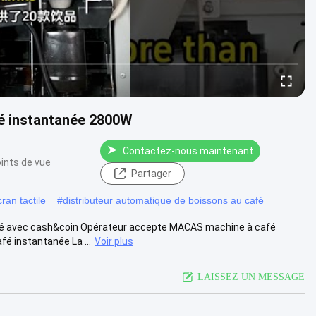
é instantanée 2800W
Contactez-nous maintenant
ints de vue
Partager
an tactile
#
distributeur automatique de boissons au café
fé avec cash&coin Opérateur accepte MACAS machine à café
é instantanée La ...
Voir plus
LAISSEZ UN MESSAGE