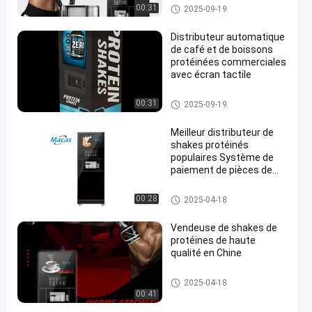
Espresso Brewer
Vendeuse de café instantané
00:31
2025-09-19
Distributeur automatique
de café et de boissons
protéinées commerciales
avec écran tactile
Vendeuse de café instantané
00:31
2025-09-19
Meilleur distributeur de
shakes protéinés
populaires Système de
paiement de pièces de
monnaie dans le
gymnase
Vendeuse de café instantané
00:28
2025-04-18
Vendeuse de shakes de
protéines de haute
qualité en Chine
Vendeuse de café instantané
2025-04-18
00:41