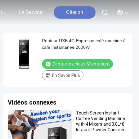
Nous Contacter
Le Service
Citation
Routeur USB 4G Espresso café machine à
café instantanée 2800W
Contactez-Nous Maintenant
En Savoir Plus
Vidéos connexes
Touch Screen Instant
Coffee Vending Machine
with 4 Mixers and 3.8L*8
Instant Powder Canisters
and High Pressure