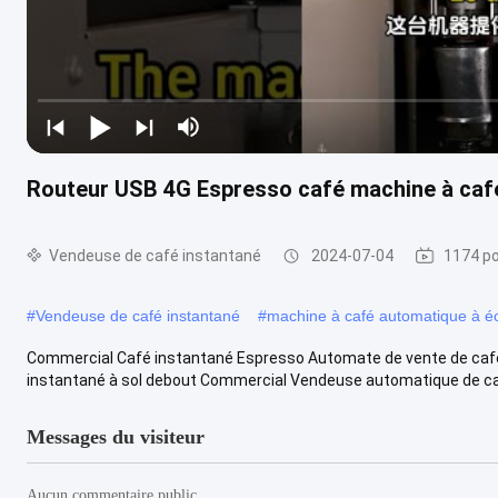
Routeur USB 4G Espresso café machine à caf
Vendeuse de café instantané
2024-07-04
1174 po
#
Vendeuse de café instantané
#
machine à café automatique à écr
Commercial Café instantané Espresso Automate de vente de ca
instantané à sol debout Commercial Vendeuse automatique de caf
Messages du visiteur
Aucun commentaire public