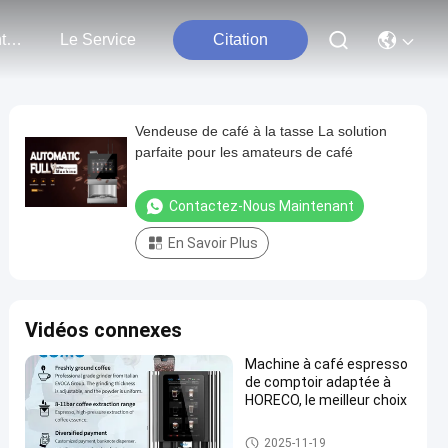
Nous Contacter
Le Service
Citation
Vendeuse de café à la tasse La solution
parfaite pour les amateurs de café
Contactez-Nous Maintenant
En Savoir Plus
Vidéos connexes
Machine à café espresso
de comptoir adaptée à
HORECO, le meilleur choix
Machine à café à la tasse
2025-11-19