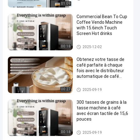
01:09
Commercial Bean To Cup
Coffee Vendo Machine
with 15.6inch Touch
Screen Hot drinks
Machine à café à la tasse
00:18
2025-12-02
Obtenez votre tasse de
café parfaite à chaque
fois avec le distributeur
automatique de café
Bean To Cup
Machine à café à la tasse
00:27
2025-09-19
300 tasses de grains à la
tasse machine à café
avec écran tactile de 15,6
pouces
Machine à café à la tasse
00:18
2025-09-19