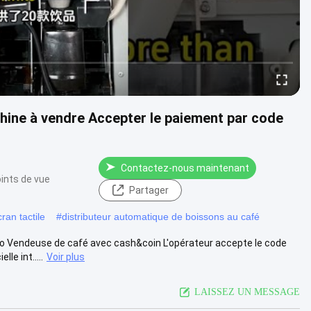
ine à vendre Accepter le paiement par code
Contactez-nous maintenant
ints de vue
Partager
an tactile
#
distributeur automatique de boissons au café
 Vendeuse de café avec cash&coin L'opérateur accepte le code
le int.....
Voir plus
LAISSEZ UN MESSAGE