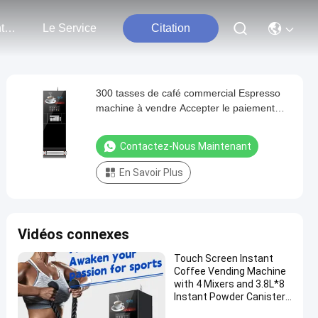
Nous Contacter
Le Service
Citation
300 tasses de café commercial Espresso
machine à vendre Accepter le paiement
par code QR
Contactez-Nous Maintenant
En Savoir Plus
Vidéos connexes
Touch Screen Instant
Coffee Vending Machine
with 4 Mixers and 3.8L*8
Instant Powder Canisters
and High Pressure