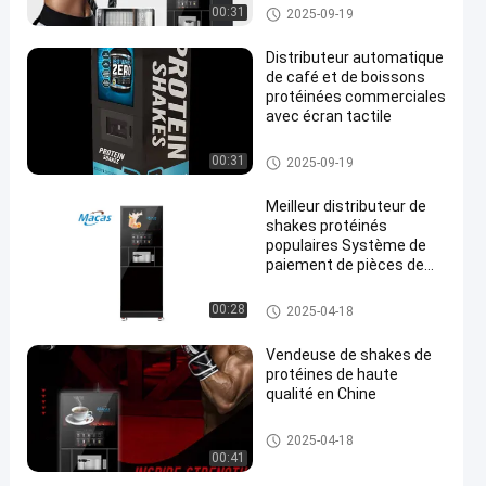
Espresso Brewer
Vendeuse de café instantané
00:31
2025-09-19
Distributeur automatique
de café et de boissons
protéinées commerciales
avec écran tactile
Vendeuse de café instantané
00:31
2025-09-19
Meilleur distributeur de
shakes protéinés
populaires Système de
paiement de pièces de
monnaie dans le
gymnase
Vendeuse de café instantané
00:28
2025-04-18
Vendeuse de shakes de
protéines de haute
qualité en Chine
Vendeuse de café instantané
2025-04-18
00:41