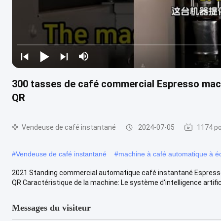
300 tasses de café commercial Espresso mach
QR
Vendeuse de café instantané
2024-07-05
1174 po
#
Vendeuse de café instantané
#
machine à café automatique à écr
2021 Standing commercial automatique café instantané Espresso
QR Caractéristique de la machine: Le système d'intelligence artificiel
Messages du visiteur