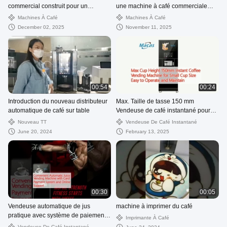
commercial construit pour un
une machine à café commerciale
entretien continu avec des options
pour votre entreprise
Machines À Café
Machines À Café
d'entretien faciles garantissant un
December 02, 2025
November 11, 2025
approvisionnement ininterrompu en
café
00:54
00:24
Introduction du nouveau distributeur
Max. Taille de tasse 150 mm
automatique de café sur table
Vendeuse de café instantané pour
petites tasses Facile à utiliser et à
Nouveau TT
Vendeuse De Café Instantané
entretenir
June 20, 2024
February 13, 2025
00:30
00:05
Vendeuse automatique de jus
machine à imprimer du café
pratique avec système de paiement
Imprimante À Café
par carte et support en ligne
Vendeuse De Café Instantané