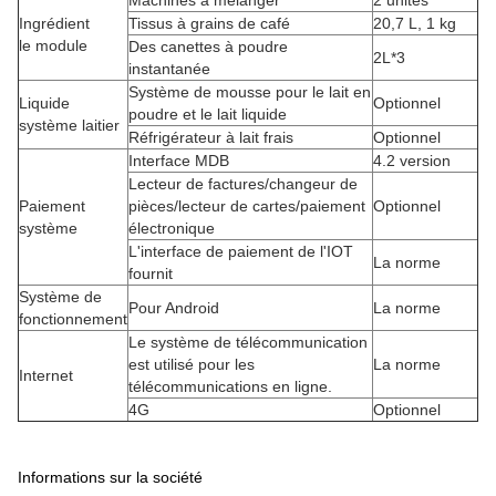
Machines à mélanger
2 unités
Ingrédient
Tissus à grains de café
20,7 L, 1 kg
le module
Des canettes à poudre
2L*3
instantanée
Système de mousse pour le lait en
Liquide
Optionnel
poudre et le lait liquide
système laitier
Réfrigérateur à lait frais
Optionnel
Interface MDB
4.2 version
Lecteur de factures/changeur de
Paiement
pièces/lecteur de cartes/paiement
Optionnel
système
électronique
L'interface de paiement de l'IOT
La norme
fournit
Système de
Pour Android
La norme
fonctionnement
Le système de télécommunication
est utilisé pour les
La norme
Internet
télécommunications en ligne.
4G
Optionnel
Informations sur la société