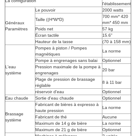
La configuration
l'établissement
Le pouvoir
2000 watts
700 mm* 420
Taille ((H*W*D)
mm* 450 mm
Généraux
Paramètres
Poids net
57 kg
Écran tactile
15.6"
Hauteur de la tasse
(70 à 158 mm)
Pompes à piston / Pompes
La norme
magnétiques
Pompe à engrenages sans balai
Optionnel
L'eau
Pression maximale de la pompe à
20 bar
système
engrenages
Plage de pression de brassage
8 à 11 bar
réglable
réservoir d'eau
Optionnel
Eau chaude
Sortie d'eau chaude
Optionnel
Fabricant de bières à expresso à
La norme
haute pression
Brassage
Fabricant de thé
Aucune
système
Maximum de 14 g de bière
La norme
Maximum de 21 g de bière
Optionnel