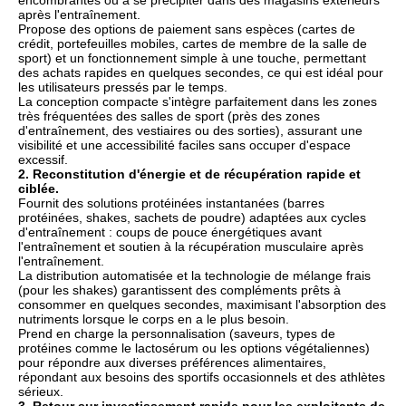
encombrantes ou à se précipiter dans des magasins extérieurs
après l'entraînement.
Propose des options de paiement sans espèces (cartes de
crédit, portefeuilles mobiles, cartes de membre de la salle de
sport) et un fonctionnement simple à une touche, permettant
des achats rapides en quelques secondes, ce qui est idéal pour
les utilisateurs pressés par le temps.
La conception compacte s'intègre parfaitement dans les zones
très fréquentées des salles de sport (près des zones
d'entraînement, des vestiaires ou des sorties), assurant une
visibilité et une accessibilité faciles sans occuper d'espace
excessif.
2. Reconstitution d'énergie et de récupération rapide et
ciblée.
Fournit des solutions protéinées instantanées (barres
protéinées, shakes, sachets de poudre) adaptées aux cycles
d'entraînement : coups de pouce énergétiques avant
l'entraînement et soutien à la récupération musculaire après
l'entraînement.
La distribution automatisée et la technologie de mélange frais
(pour les shakes) garantissent des compléments prêts à
consommer en quelques secondes, maximisant l'absorption des
nutriments lorsque le corps en a le plus besoin.
Prend en charge la personnalisation (saveurs, types de
protéines comme le lactosérum ou les options végétaliennes)
pour répondre aux diverses préférences alimentaires,
répondant aux besoins des sportifs occasionnels et des athlètes
sérieux.